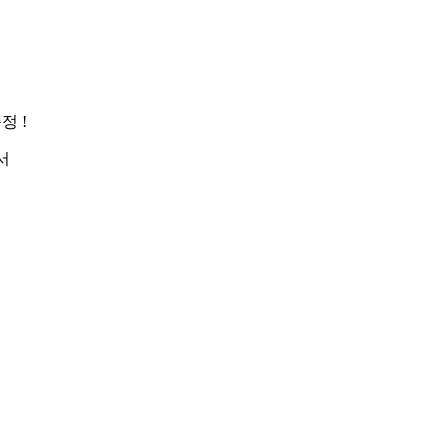
정 !
서